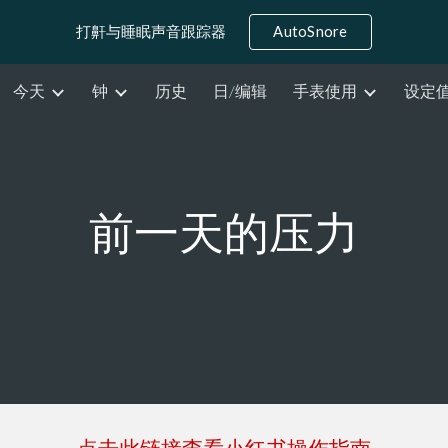
打鼾与睡眠声音跟踪器
AutoSnore
ip to main content
Skip to navigat
今天
钟
历史
日/编辑
手表使用
设定
前一天的压力