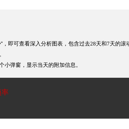
势”，即可查看深入分析图表，包含过去
28
天和
7
天的滚
。
个小弹窗，显示当天的附加信息。
频率